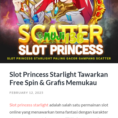
Slot Princess Starlight Tawarkan
Free Spin & Grafis Memukau
FEBRUARY 12, 2025
Slot princess starlight
adalah salah satu permainan slot
online yang menawarkan tema fantasi dengan karakter