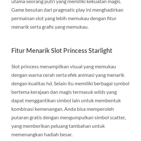
utama seorang putri yang memiliki kekuatan magis.
Game besutan dari pragmatic play ini menghadirkan
permainan slot yang lebih memukau dengan fitur
menarik serta grafis yang memukau.
Fitur Menarik Slot Princess Starlight
Slot princess menampilkan visual yang memukau
dengan warna cerah serta efek animasi yang menarik
dengan kualitas hd. Selain itu memiliki berbagai symbol
bertema kerajaan dan magis termasuk wilds yang
dapat menggantikan simbol lain untuk membentuk
kombinasi kemenangan. Anda bisa memperoleh
putaran gratis dengan mengumpulkan simbol scatter,
yang memberikan peluang tambahan untuk
memenangkan hadiah besar.