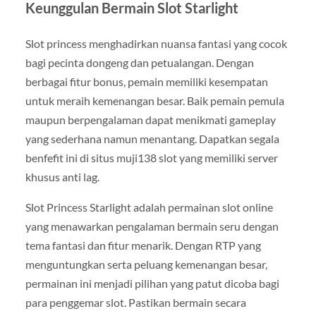
Keunggulan Bermain Slot Starlight
Slot princess menghadirkan nuansa fantasi yang cocok
bagi pecinta dongeng dan petualangan. Dengan
berbagai fitur bonus, pemain memiliki kesempatan
untuk meraih kemenangan besar. Baik pemain pemula
maupun berpengalaman dapat menikmati gameplay
yang sederhana namun menantang. Dapatkan segala
benfefit ini di situs muji138 slot yang memiliki server
khusus anti lag.
Slot Princess Starlight adalah permainan slot online
yang menawarkan pengalaman bermain seru dengan
tema fantasi dan fitur menarik. Dengan RTP yang
menguntungkan serta peluang kemenangan besar,
permainan ini menjadi pilihan yang patut dicoba bagi
para penggemar slot. Pastikan bermain secara