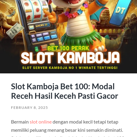
Slot Kamboja Bet 100: Modal
Receh Hasil Keceh Pasti Gacor
FEBRUARY 8, 2025
Bermain
slot online
dengan modal kecil tetapi tetap
memiliki peluang menang besar kini semakin diminati.