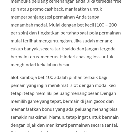
membuka peluang kemenangan anda. Jika tersedia free
spin atau promo cashback, manfaatkan untuk
memperpanjang sesi permainan Anda tanpa
menambah modal. Mulai dengan bet kecil (100 – 200
per spin) dan tingkatkan bertahap saat pola permainan
mulai terlihat menguntungkan. Jika sudah menang
cukup banyak, segera tarik saldo dan jangan tergoda
bermain terus-menerus. Hindari chasing loss untuk
menghindari kekalahan besar.
Slot kamboja bet 100 adalah pilihan terbaik bagi
pemain yang ingin menikmati slot dengan modal kecil
tetapi tetap memiliki peluang menang besar. Dengan
memilih game yang tepat, bermain di jam gacor, dan
memanfaatkan bonus yang ada, peluang menang bisa
semakin maksimal. Namun, tetap ingat untuk bermain
dengan bijak dan menikmati permainan secara santai.