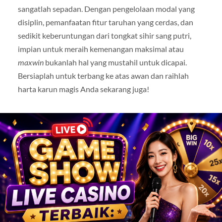
sangatlah sepadan. Dengan pengelolaan modal yang
disiplin, pemanfaatan fitur taruhan yang cerdas, dan
sedikit keberuntungan dari tongkat sihir sang putri,
impian untuk meraih kemenangan maksimal atau
maxwin
bukanlah hal yang mustahil untuk dicapai.
Bersiaplah untuk terbang ke atas awan dan raihlah
harta karun magis Anda sekarang juga!