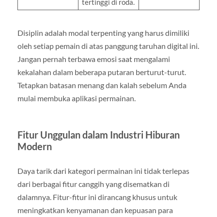
tertinggi di roda.
Disiplin adalah modal terpenting yang harus dimiliki
oleh setiap pemain di atas panggung taruhan digital ini.
Jangan pernah terbawa emosi saat mengalami
kekalahan dalam beberapa putaran berturut-turut.
Tetapkan batasan menang dan kalah sebelum Anda
mulai membuka aplikasi permainan.
Fitur Unggulan dalam Industri Hiburan
Modern
Daya tarik dari kategori permainan ini tidak terlepas
dari berbagai fitur canggih yang disematkan di
dalamnya. Fitur-fitur ini dirancang khusus untuk
meningkatkan kenyamanan dan kepuasan para