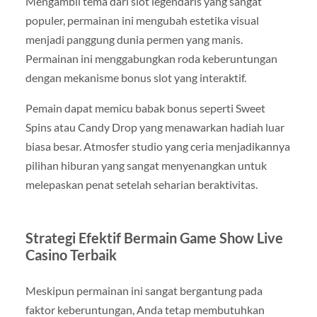
Mengambil tema dari slot legendaris yang sangat
populer, permainan ini mengubah estetika visual
menjadi panggung dunia permen yang manis.
Permainan ini menggabungkan roda keberuntungan
dengan mekanisme bonus slot yang interaktif.
Pemain dapat memicu babak bonus seperti Sweet
Spins atau Candy Drop yang menawarkan hadiah luar
biasa besar. Atmosfer studio yang ceria menjadikannya
pilihan hiburan yang sangat menyenangkan untuk
melepaskan penat setelah seharian beraktivitas.
Strategi Efektif Bermain Game Show Live
Casino Terbaik
Meskipun permainan ini sangat bergantung pada
faktor keberuntungan, Anda tetap membutuhkan