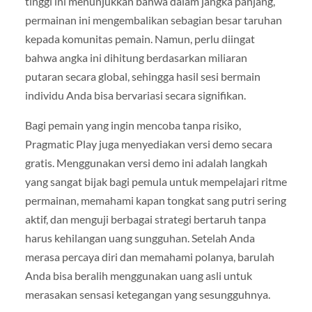
tinggi ini menunjukkan bahwa dalam jangka panjang,
permainan ini mengembalikan sebagian besar taruhan
kepada komunitas pemain. Namun, perlu diingat
bahwa angka ini dihitung berdasarkan miliaran
putaran secara global, sehingga hasil sesi bermain
individu Anda bisa bervariasi secara signifikan.
Bagi pemain yang ingin mencoba tanpa risiko,
Pragmatic Play juga menyediakan versi demo secara
gratis. Menggunakan versi demo ini adalah langkah
yang sangat bijak bagi pemula untuk mempelajari ritme
permainan, memahami kapan tongkat sang putri sering
aktif, dan menguji berbagai strategi bertaruh tanpa
harus kehilangan uang sungguhan. Setelah Anda
merasa percaya diri dan memahami polanya, barulah
Anda bisa beralih menggunakan uang asli untuk
merasakan sensasi ketegangan yang sesungguhnya.