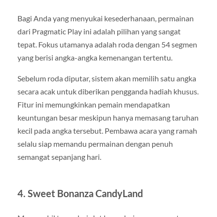
Bagi Anda yang menyukai kesederhanaan, permainan
dari Pragmatic Play ini adalah pilihan yang sangat
tepat. Fokus utamanya adalah roda dengan 54 segmen
yang berisi angka-angka kemenangan tertentu.
Sebelum roda diputar, sistem akan memilih satu angka
secara acak untuk diberikan pengganda hadiah khusus.
Fitur ini memungkinkan pemain mendapatkan
keuntungan besar meskipun hanya memasang taruhan
kecil pada angka tersebut. Pembawa acara yang ramah
selalu siap memandu permainan dengan penuh
semangat sepanjang hari.
4. Sweet Bonanza CandyLand