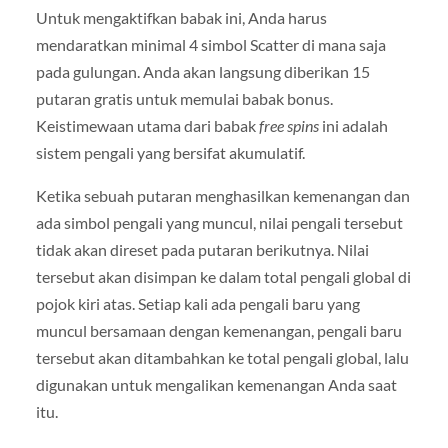
Untuk mengaktifkan babak ini, Anda harus
mendaratkan minimal 4 simbol Scatter di mana saja
pada gulungan. Anda akan langsung diberikan 15
putaran gratis untuk memulai babak bonus.
Keistimewaan utama dari babak
free spins
ini adalah
sistem pengali yang bersifat akumulatif.
Ketika sebuah putaran menghasilkan kemenangan dan
ada simbol pengali yang muncul, nilai pengali tersebut
tidak akan direset pada putaran berikutnya. Nilai
tersebut akan disimpan ke dalam total pengali global di
pojok kiri atas. Setiap kali ada pengali baru yang
muncul bersamaan dengan kemenangan, pengali baru
tersebut akan ditambahkan ke total pengali global, lalu
digunakan untuk mengalikan kemenangan Anda saat
itu.