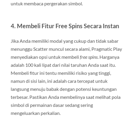
untuk membaca pergerakan simbol.
4. Membeli Fitur Free Spins Secara Instan
Jika Anda memiliki modal yang cukup dan tidak sabar
menunggu Scatter muncul secara alami, Pragmatic Play
menyediakan opsi untuk membeli
free spins
. Harganya
adalah 100 kali lipat dari nilai taruhan Anda saat itu.
Membeli fitur ini tentu memiliki risiko yang tinggi,
namun di sisi lain, ini adalah cara tercepat untuk
langsung menuju babak dengan potensi keuntungan
terbesar. Pastikan Anda membelinya saat melihat pola
simbol di permainan dasar sedang sering
mengeluarkan perkalian.