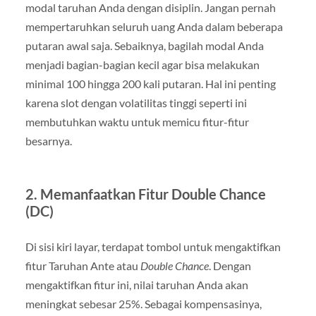
modal taruhan Anda dengan disiplin. Jangan pernah
mempertaruhkan seluruh uang Anda dalam beberapa
putaran awal saja. Sebaiknya, bagilah modal Anda
menjadi bagian-bagian kecil agar bisa melakukan
minimal 100 hingga 200 kali putaran. Hal ini penting
karena slot dengan volatilitas tinggi seperti ini
membutuhkan waktu untuk memicu fitur-fitur
besarnya.
2. Memanfaatkan Fitur Double Chance
(DC)
Di sisi kiri layar, terdapat tombol untuk mengaktifkan
fitur Taruhan Ante atau
Double Chance
. Dengan
mengaktifkan fitur ini, nilai taruhan Anda akan
meningkat sebesar 25%. Sebagai kompensasinya,